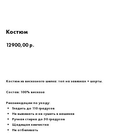
Костюм
12900,00
р.
Добавить в корзину
Костюм из вискозного шелка: топ на завязках + шорты.
Состав: 100% вискоза
Рекомендации по уходу:
Гладить до 110 градусов
Не выжимать и не сушить в машинке
Ручная стирка до 30 градусов
Щадящая химчистка
Не отбеливать