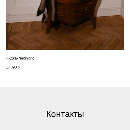
Пиджак ‘midnight’
Пид
17 890
р.
12 
Контакты