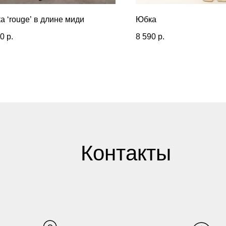
а ‘rouge’ в длине миди
Юбка
90
р.
8 590
р.
Контакты