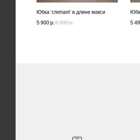
Юбка ‘cremant’ в длине макси
Юбк
5 900
р.
6 900
р.
5 4