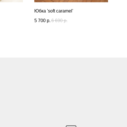
Юбка 'soft caramel'
5 700
р.
6 690
р.