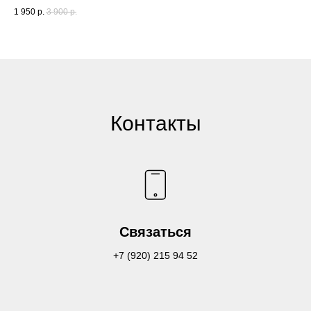
1 950
р.
3 900
р.
2 0
Контакты
Связаться
+7 (920) 215 94 52