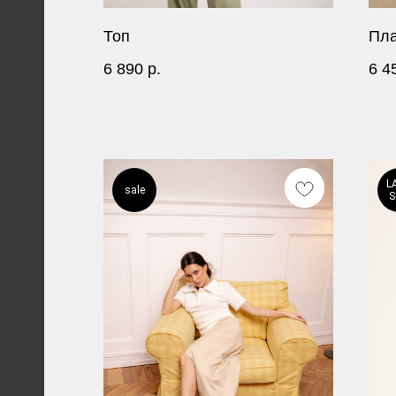
Топ
Пла
6 890
р.
6 4
L
sale
S