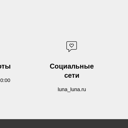
оты
Социальные
сети
20:00
luna_luna.ru