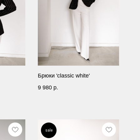
Брюки 'classic white'
9 980
р.
sale