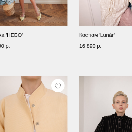
а 'НЕБО'
Костюм 'Lunár'
90
р.
16 890
р.