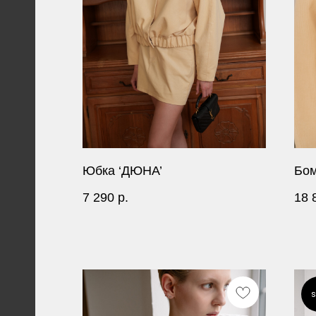
Юбка ‘ДЮНА’
Бом
7 290
р.
18 
s