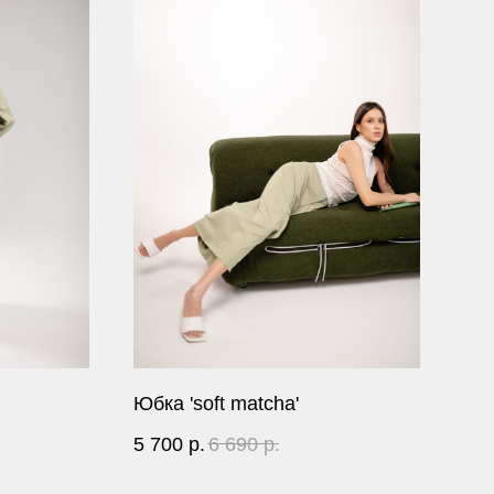
Юбка 'soft matcha'
5 700
р.
6 690
р.