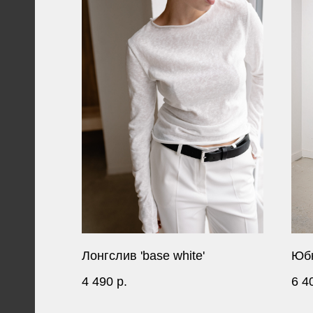
Лонгслив 'base white'
Юбк
4 490
р.
6 4