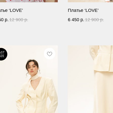
тье ‘LOVE’
Платье ‘LOVE’
50
р.
12 900
р.
6 450
р.
12 900
р.
AST
IZE