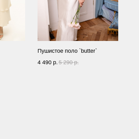
Пушистое поло `butter`
4 490
р.
5 290
р.