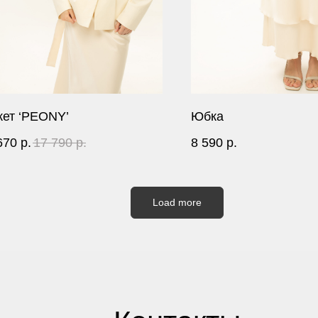
ет ‘PEONY’
Юбка
670
р.
17 790
р.
8 590
р.
Load more