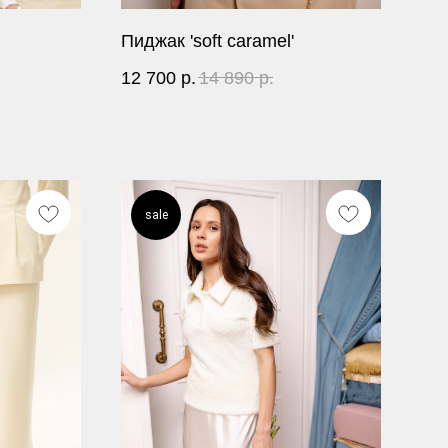
Пиджак 'soft caramel'
12 700
р.
14 890
р.
sale