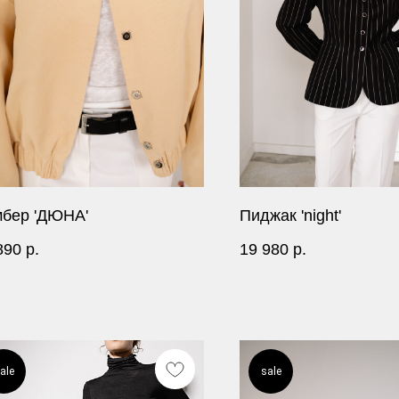
бер 'ДЮНА'
Пиджак 'night'
890
р.
19 980
р.
ale
sale