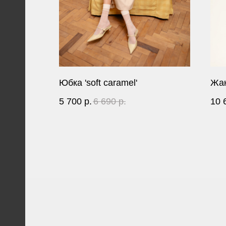
Юбка 'soft caramel'
Жак
5 700
р.
6 690
р.
10 