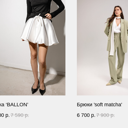
а ‘BALLON’
Брюки 'soft matcha'
00
р.
7 590
р.
6 700
р.
7 900
р.