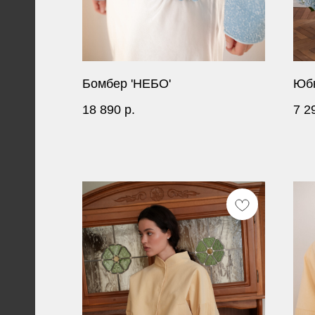
Бомбер 'НЕБО'
Юбк
18 890
р.
7 2